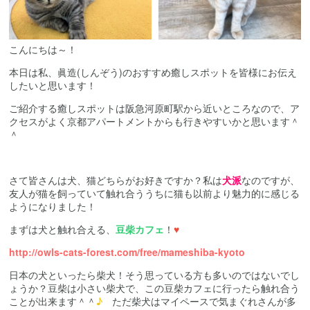
こんにちは～！
本日は私、眞造
(
しんぞう
)
のおすすめ癒しスポットを皆様にお伝え
したいと思います！
ご紹介する癒しスポットは阪急河原町駅から近いところなので、ア
クセスがよく京都アパートメントからも行きやすいかと思います＾
＾
さて皆さんは犬、猫どちらがお好きですか？私は
犬派
なのですが、
友人が猫を飼っていて触れ合ううちに猫も以前より魅力的に感じる
ようになりました！
まずは犬と触れ合える、
豆柴カフェ
！
♥
http://owls-cats-forest.com/free/mameshiba-kyoto
日本の犬といったら柴犬！そう思っている方も多いのではないでし
ょうか？豆柴は小さい柴犬で、この豆柴カフェに行ったら触れ合う
ことが出来ます＾＾
♪
ただ柴犬はマイペースで気まぐれさんが多