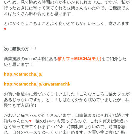
いため、見て眺める時間の方が多いかもしれません。ですが、私が
行ったときには寄って来てくれる豆柴さんもいたので、ご機嫌であ
ればたくさん触れ合えると思います！
とにかくちょこちょこと歩く姿がとてもかわいらしく、癒されます
♥
次に
猫派
の方！！
商業施設の
mina
の
4
階にある
猫カフェ
MOCHA(
モカ
)
をご紹介した
いと思います！
http://catmocha.jp/
http://catmocha.jp/kawaramachi/
お買い物途中に気づいてしまいました！こんなところに猫カフェが
あるじゃないですか、と！！しばらく外から眺めていましたが、我
慢できず入店
(
笑
)
かわいい猫ちゃんがたくさんいます！自由気ままにそれぞれ過ごす
猫ちゃんたち
♥
猫のおやつも売ってるので、これを買えば間違い
なく寄って来てくれます～
(^^♪
時間制限もないので、時間を忘
れ、自分のペースでゆっくりと楽しめます。お買い物に疲れた時、