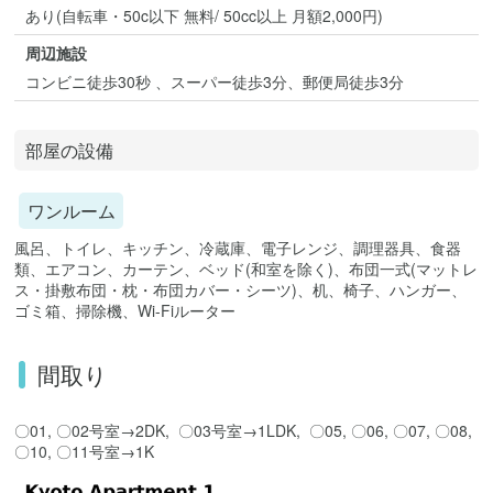
あり(自転車・50c以下 無料/ 50cc以上 月額2,000円)
周辺施設
コンビニ徒歩30秒 、スーパー徒歩3分、郵便局徒歩3分
部屋の設備
ワンルーム
風呂、トイレ、キッチン、冷蔵庫、電子レンジ、調理器具、食器
類、エアコン、カーテン、ベッド(和室を除く)、布団一式(マットレ
ス・掛敷布団・枕・布団カバー・シーツ)、机、椅子、ハンガー、
ゴミ箱、掃除機、Wi-Fiルーター
間取り
〇01, 〇02号室→2DK, 〇03号室→1LDK, 〇05, 〇06, 〇07, 〇08,
〇10, 〇11号室→1K