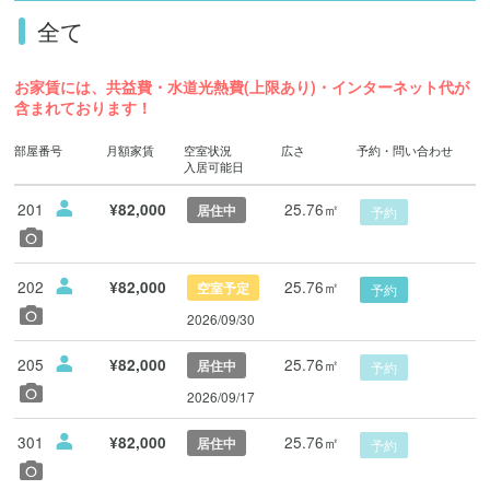
全て
お家賃には、共益費・水道光熱費(上限あり)・インターネット代が
含まれております！
部屋番号
月額家賃
空室状況
広さ
予約・問い合わせ
入居可能日
201
25.76㎡
¥82,000
居住中
予約
202
25.76㎡
¥82,000
空室予定
予約
2026/09/30
205
25.76㎡
¥82,000
居住中
予約
2026/09/17
301
25.76㎡
¥82,000
居住中
予約