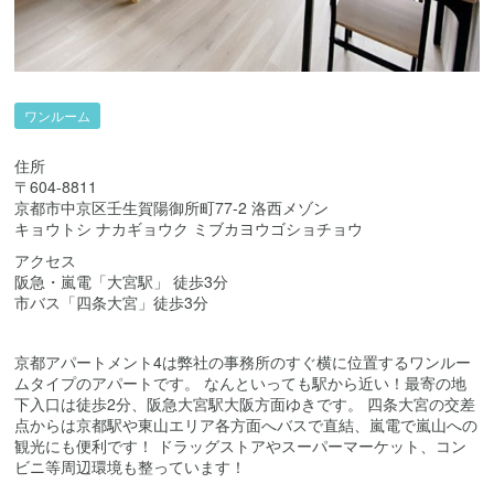
ワンルーム
住所
〒604-8811
京都市中京区壬生賀陽御所町77-2 洛西メゾン
キョウトシ ナカギョウク ミブカヨウゴショチョウ
アクセス
阪急・嵐電「大宮駅」 徒歩3分
市バス「四条大宮」徒歩3分
京都アパートメント4は弊社の事務所のすぐ横に位置するワンルー
ムタイプのアパートです。 なんといっても駅から近い！最寄の地
下入口は徒歩2分、阪急大宮駅大阪方面ゆきです。 四条大宮の交差
点からは京都駅や東山エリア各方面へバスで直結、嵐電で嵐山への
観光にも便利です！ ドラッグストアやスーパーマーケット、コン
ビニ等周辺環境も整っています！